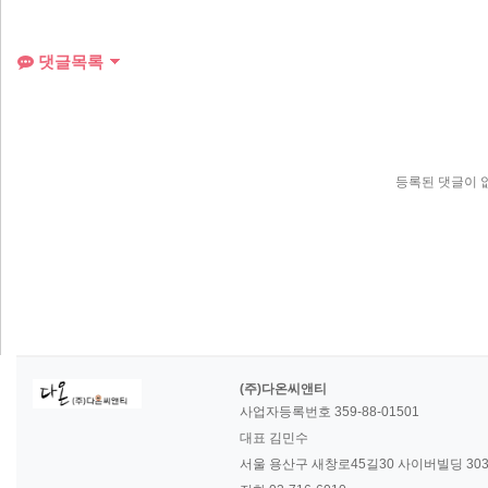
댓글목록
등록된 댓글이 
(주)다온씨앤티
사업자등록번호 359-88-01501
대표 김민수
서울 용산구 새창로45길30 사이버빌딩 30