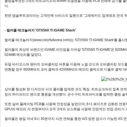
쿨링솔루션은 3개의 히트파이프와 80mm 듀얼팬을 사용해 PCB 전체에 공기를 불
다.
한편 앱솔루트코리아는 고객만족 서비스의 일환으로 '그래픽카드 업계최초 전국 무상
- 컬러풀 테크놀러지 'GTX560 TI iGAME Shark'
컬러풀 테크놀러지(www.colorfulkorea.com)는 'GTX560 TI iGAME Shark'를 출시
컬러풀의 최상위 브랜드인 iGAME 라인업을 이어갈 'GTX560 TI iGAME'은 820MH
024MB 메모리를 달았다.
듀얼 바이오스와 원터치 오버클러킹 버튼을 이용해 노멀 모드와 오버클러킹 모드를
변환할 경우 900MHz의 코어 클럭과 4200MHz의 메모리 클럭으로 디폴트 클럭 대
상어를 형상화 한 디자인의 샤크 쿨러를 탑재한 것도 특징. 히트싱크와의 접촉 면적
칭의 하이브리드 팬으로 통풍을 개선했다. 순수구리 히트파이프를 탑재한 쿨링 솔
또한 실버 플레이팅 PCB를 사용해 안정성을 높였으며, 6+1 페이즈로 강화된 전
GPU와 메모리 각 전원부마다 모두 3개의 모스펫을 사용해 안정적인 전압 관리가
컬러풀은 평일 저녁 8시 30분까지 사전 연락을 통한 A/S 방문 접수가 가능한 AS 